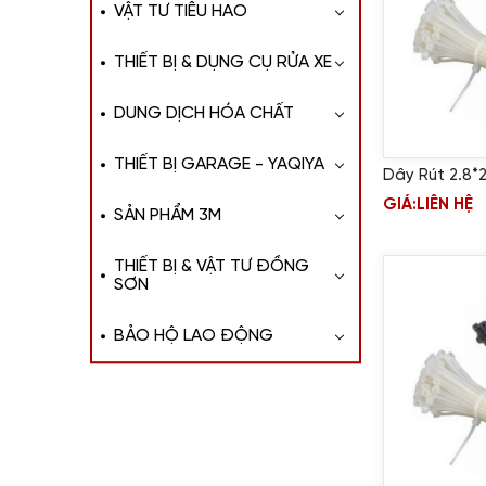
VẬT TƯ TIÊU HAO
THIẾT BỊ & DỤNG CỤ RỬA XE
DUNG DỊCH HÓA CHẤT
THIẾT BỊ GARAGE - YAQIYA
Dây Rút 2.8
GIÁ:
LIÊN HỆ
SẢN PHẨM 3M
THIẾT BỊ & VẬT TƯ ĐỒNG
SƠN
BẢO HỘ LAO ĐỘNG