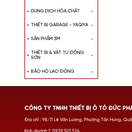
DUNG DỊCH HÓA CHẤT
THIẾT BỊ GARAGE - YAQIYA
SẢN PHẨM 3M
THIẾT BỊ & VẬT TƯ ĐỒNG
SƠN
BẢO HỘ LAO ĐỘNG
CÔNG TY TNHH THIẾT BỊ Ô TÔ ĐỨC PH
Địa chỉ : 98/11 Lê Văn Lương, Phường Tân Hưng, Qu
Kinh doanh 1: 0939 501 526