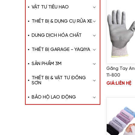
VẬT TƯ TIÊU HAO
THIẾT BỊ & DỤNG CỤ RỬA XE
DUNG DỊCH HÓA CHẤT
THIẾT BỊ GARAGE - YAQIYA
SẢN PHẨM 3M
Găng Tay An
11-800
THIẾT BỊ & VẬT TƯ ĐỒNG
SƠN
GIÁ:
LIÊN HỆ
BẢO HỘ LAO ĐỘNG